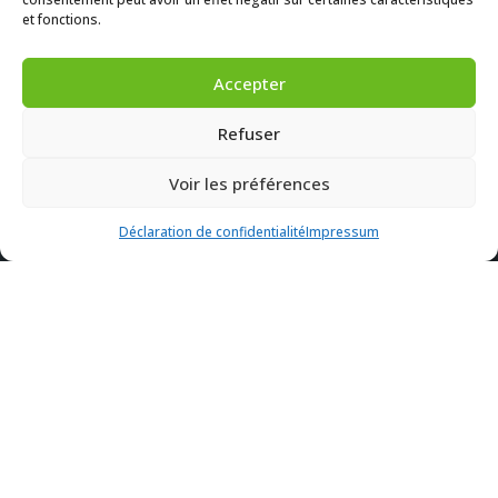
et fonctions.
Accepter
Refuser
Voir les préférences
Déclaration de confidentialité
Impressum
 coloris – Livraison express 24/48H
PROFESSIONEL DU BATIMENT
Découvrir Batifix
Batifix, fabricant de fixation pour l’enveloppe du